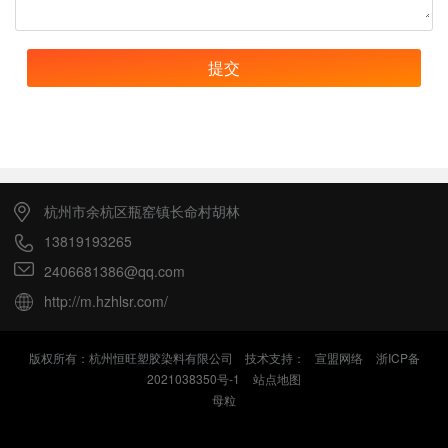
提交
杭州市余杭区瓶窑镇长命村胡林
13819193265
2406681386@qq.com
http://m.hzhlsr.com/
版权所有：杭州恒旺塑胶染料有限公司 技术支持：
宣盟网络
浙ICP备
2021038350号-1
站点地图
母粒